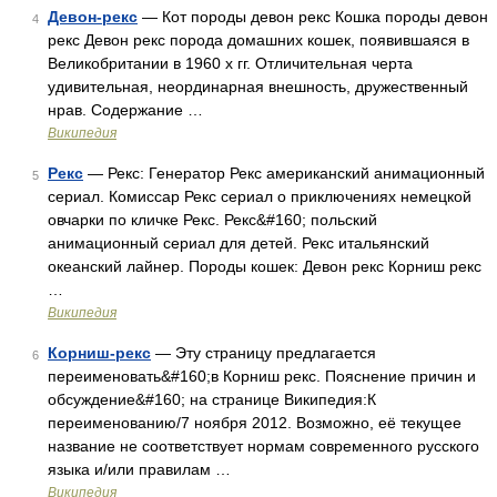
Девон-рекс
— Кот породы девон рекс Кошка породы девон
4
рекс Девон рекс порода домашних кошек, появившаяся в
Великобритании в 1960 х гг. Отличительная черта
удивительная, неординарная внешность, дружественный
нрав. Содержание …
Википедия
Рекс
— Рекс: Генератор Рекс американский анимационный
5
сериал. Комиссар Рекс сериал о приключениях немецкой
овчарки по кличке Рекс. Рекс&#160; польский
анимационный сериал для детей. Рекс итальянский
океанский лайнер. Породы кошек: Девон рекс Корниш рекс
…
Википедия
Корниш-рекс
— Эту страницу предлагается
6
переименовать&#160;в Корниш рекс. Пояснение причин и
обсуждение&#160; на странице Википедия:К
переименованию/7 ноября 2012. Возможно, её текущее
название не соответствует нормам современного русского
языка и/или правилам …
Википедия