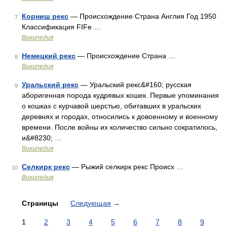
Корниш рекс
— Происхождение Страна Англия Год 1950
7
Классификация FIFe …
Википедия
Немецкий рекс
— Происхождение Страна …
8
Википедия
Уральский рекс
— Уральский рекс&#160; русская
9
аборигенная порода кудрявых кошек. Первые упоминания
о кошках с курчавой шерстью, обитавших в уральских
деревнях и городах, относились к довоенному и военному
времени. После войны их количество сильно сократилось,
и&#8230; …
Википедия
Селкирк рекс
— Рыжий селкирк рекс Происх …
10
Википедия
Страницы
Следующая
→
1
2
3
4
5
6
7
8
9